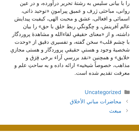
را با بیانی سلیس به رشتۀ تحریر درآورده، و در عین
روانی، مباحثی ژرف و عمیق پیرامونِ «توحید ذاتی،
اسمائی و افعالی، عشق و محبت الهی، کیفیت پیدایش
عالم آفرینش، و چگونگیِ ربط خلق با حق» را بیان
داشته، و از «معنای حقیقیِ لقاء‌الله و مشاهدۀ پروردگار
با چشم قلب» سخن گفته، و تفسیری دقیق از «وحدت
شخصیۀ وجود و هستیِ حقیقیِ پروردگار و هستی مجازیِ
خلایق» و همچنین «نقد بررسیِ آراء برخی فِرَق و
مذاهب، خصوصاً شیخیه» ارائه داده و به ساحتِ علم و
معرفت تقدیم شده است.
دسته‌ها
Uncategorized
ناوبری
محاضرات مباني الأخلاق
نوشته‌ها
مبعث