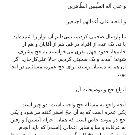
و علی آله الطّیبین الطّاهرین
و اللعنة علی أعدائهم أجمعین.
ما پارسال صحبتی کردیم، نمی‌دانم آن نوار را شنیده‌اید
یا نه. یک عده از افراد در قم، هم از آقایان و هم از
خانم‌ها، حدود چهل نفری می‌خواستند به حج مشرف
شوند؛ آمدند و یک صحبتی کردیم. حالا علی‌کل‌حال، اگر
آن هم به دستتان رسید، برای حج عمره، مسائلی در آنجا
بود.
انواع حج و توضیحات آن
آنچه راجع به مسئلۀ حج واجب است، دو چیز است:
یکی
عمره
است که به آن
حجّ اصغر
گفته می‌شود و یکی
حج در موعد خاص است که همان احرام [بستن] و رفتن
به عرفات و منا و سایر اعمالی [است] که باید انجام
شود، که به آن
حجّ اکبر
گفته می‌شود. و به هر دوی آن‌ها