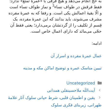
به حج انجام می‌دهد و هیچ فرقی با «عمرۀ تمتّع» ندارد؛
3
فقط فرقش در طواف نساء
و نماز طواف نساء است
و الّا بقیۀ اعمالش یکی است. و رفقا که به عمرۀ مفرده
مشرف می‌شوند، باید بدانند که این عمرۀ مفرده، یک
قِسم از تکلیف را از گردنشان برمی‌دارد؛ یعنی فقط آن
حجّی می‌مانَد که دارای اعمال خاص است.
ادامه:
عمال عمرۀ مفرده و اسرار آن
تبیین مناسک عمره و توضیح اماکن مکه و مدینه
دسته‌ها
Uncategorized
ناوبری
آیت‌اللَه ملاحسینقلی همدانی
نوشته‌ها
یقین و اطمینان قلبی، شرط حیاتی سلوک آثار علامۀ
طهرانی، زیربنای فکری سلوک