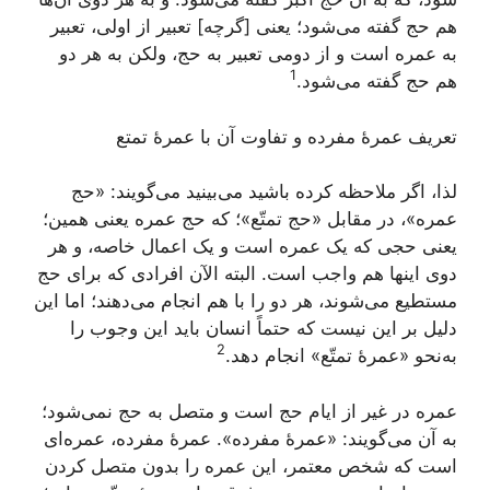
هم حج گفته می‌شود؛ یعنی [گرچه] تعبیر از اولی، تعبیر
به عمره است و از دومی تعبیر به حج، ولکن به هر دو
1
هم حج گفته می‌شود.
تعریف عمرۀ مفرده و تفاوت آن با عمرۀ تمتع
لذا، اگر ملاحظه کرده باشید می‌بینید می‌گویند:
«حج
عمره»
، در مقابل
«حج تمتّع»
؛ که حج عمره یعنی همین؛
یعنی حجی که یک عمره است و یک اعمال خاصه، و هر
دوی اینها هم واجب است. البته الآن افرادی که برای حج
مستطیع می‌شوند، هر دو را با هم انجام می‌دهند؛ اما این
دلیل بر این نیست که حتماً انسان باید این وجوب را
2
به‌نحو
«عمرۀ تمتّع»
انجام دهد.
عمره در غیر از ایام حج است و متصل به حج نمی‌شود؛
به آن می‌گویند:
«عمرۀ مفرده»
. عمرۀ مفرده، عمره‌ای
است که شخص معتمر، این عمره را بدون متصل کردن