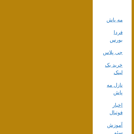
مه پاش
فردا
بورس
جی پلاس
خرید بک
لینک
نازل مه
پاش
اخبار
فوتبال
آموزش
سئو