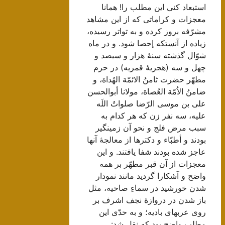
استبعاد کنی‌ این‌ مطلب‌ را! همانا
معجزات‌ و کراماتی‌ که‌ از این‌ مشاهد
مشرّفه‌ بروز کرده‌ و به‌ تواتر رسیده‌،
زیاده‌ از آنستکه‌ إحصا شود. و در ماه‌
شوّال‌ گذشته‌ سنۀ هزار و سیصد و
چهل‌ و سه‌ (هجریۀ قمریه‌) در حرم‌
مطهّر حضرت‌ ثامنُ الائمّة‌ الهُداة‌، و
ضامنُ الاُمّة‌ العُصاة‌، مولانا أبوالحسن‌
علی بن‌ موسی‌ الرّضا صلواتُ اللَه‌
علیه‌، سه‌ نفر زن‌ که‌ هر کدام‌ به‌
سبب‌ مرض‌ فلج‌ و نحو آن‌ زمینگیر
بودند و أطبّاء و دکترها از معالجۀ آنها
عاجز شده‌ بودند شفا یافتند. و این‌
معجزات‌ از آن‌ قبر مطهّر بر همه‌
واضح‌ و آشکارا گردید مانند نمودار
شدن‌ خورشید در سماءِ صاحیه‌، مثل‌
باز شدن‌ در دروازۀ نجف‌ اشرف‌ بر
روی‌ عربهای‌ بادیه‌؛ و به‌ حدّی‌ این‌
مطلب‌ واضح‌ بود که‌ نقل‌ شد: