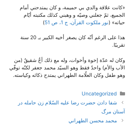
«كانت علاقة والدي بي حميمة، و كان يمتدحني أمام
الجميع، ثمّ جعلني وصيّه و وهبني كذلك مكتبته أيّام
حياته» (
نور ملكوت القرآن، ج 1، ص 51
)
هذا على الرغم أنّه كان يصغر أخيه الكبير بـ 20 سنة
تقريبًا.
وكان له عدّة إخوة وأخوات، وله مع ذلك أخٌ شقيقٌ (من
الأب والأم) واحدٌ فقط وهو السيّد محمد جعفر لكنّه توفّي
وهو طفل وكان العلّامة الطهراني يمتدح ذكائه وكياسته.
دسته‌ها
Uncategorized
ناوبری
شفا دادن حضرت رضا عليه السّلام زن حامله در
نوشته‌ها
آستان مرگ
محمد محسن الطهراني