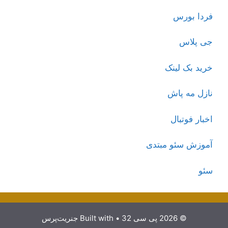
فردا بورس
جی پلاس
خرید بک لینک
نازل مه پاش
اخبار فوتبال
آموزش سئو مبتدی
سئو
© 2026 پی سی 32
• Built with
جنریت‌پرس