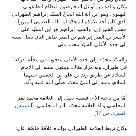
وكان والده من أوائل المعارضين للنظام الطاغوتي
البهلوي، وهو ابن آية الله الحاجّ السيّد إبراهيم الطهراني
الذي كان أحد تلامذة المجدّد آية الله العظمى الميرزا
حسن الشيرازي، والسيد إبراهيم هو ابن السيّد علي
الأصغر بن المير إبراهيم بن المير طاهر الذي يصل نسبه
إلى جده الأعلى السيّد محمد ولي.
والسيّد محمّد ولي جده الأعلى مدفون في محلّة “دركة”
في طهران، وله مزار هناك، وينتهي نسبه إلى الإمام
السجّاد عن طريق زيد بن علي بن الحسين عليهما
السلام، ومنه إلى النبيّ محمّد صلّى الله عليه وآله.
أمّا من ناحية الأم، فنسبه يصِل إلى العلامة محمد تقي
المجلسي والد العلامة محمّد باقر المجلسي. (ا
لشمس
المنيرة، ص 17
)
وكان تربط العلامة الطهراني بوالده علاقةً خاصّة، قال: