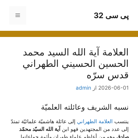
رش
ه
پی سی 32
فهرست
حتوا
العلامة آیة الله السيد محمد
الحسين الحسيني الطهراني
قدس سرّه
2026-06-01
از
admin
نسبه الشريف وعائلته العلميّة
ينتسب
العلامة الطهراني
إلى عائلة هاشميّة علمائيّة تمتدّ
إلى عدد من المجتهدين فهو ابن
آية الله السيّد محمّد
صادق
وهو من أعاظم علماء طهران وأئمة جماعاتها