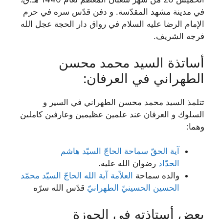
في مدينة مشهد المقدّسة. و دفن قدّس سره في حرم
الإمام الرضا عليه السلام في رواق دار الحجة عجل الله
فرجه الشريف.
أساتذة السيد محمد محسن
الطهراني في العرفان:
تتلمذ السيد محمد محسن الطهراني في السير و
السلوك و العرفان عند علمين عظيمين وعارفين كاملين
وهما:
آیة الحقّ سماحة الحاجّ السیّد هاشم
الحدّاد
رضوان الله علیه.
والده سماحة
العلاّمة آیة ‌الله الحاجّ السیّد محمّد
الحسین الحسینيّ الطهرانيّ
قدّس الله سرّه
بعض أستاذته في الحوزة