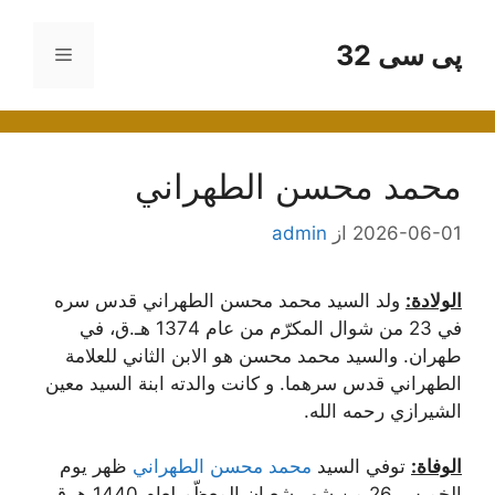
رش
ه
پی سی 32
فهرست
حتوا
محمد محسن الطهراني
2026-06-01
از
admin
الولادة:
ولد السيد محمد محسن الطهراني قدس سره
في 23 من شوال ‌المكرّم من عام 1374 هـ.ق، في
طهران. والسيد محمد محسن هو الابن الثاني للعلامة
الطهراني قدس سرهما. و كانت والدته ابنة السيد معين
الشيرازي رحمه الله.
الوفاة:
توفي السيد
محمد محسن الطهراني
ظهر يوم
الخميس 26 من شهر شعبان ‌المعظّم لعام 1440 هـ.ق،