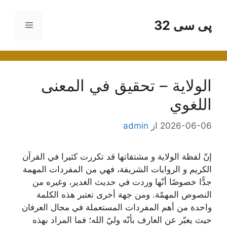
رش
ه
پی سی 32
فهرست
حتوا
الولاية – تحقيق في المعنى
اللغوي
2026-06-06
از
admin
إنّ لفظة الولاية و مشتقاتها قد تكررت كثيرا في القرآن
الكريم و الروايات الشريفة، فهي من المفردات المهمة
جدًّا خصوصًا أنّها وردت في حديث الغدير، وغيره من
النصوص المهمّة. ومن جهة أخرى تعتبر هذه الكلمة
واحدة من أهم المفردات المستعملة في مجال العرفان
حيث يعبّر عن العارف بأنّه وليّ الله؛ فما المراد بهذه