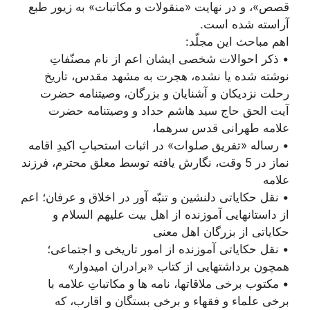
قصص»، و در نهایت «منقولات و مکاتبات» به زیور طبع
آراسته شده است.
اهم مباحث این مجلّد:
• ذکر احوالات شخصی ایشان اعم از نام مصنّفاتِ
نوشته شده یا نشده، هجرت به مشهد مقدس، تاریخ
رحلت نزدیکان و آشنایان و بزرگان، وصیتنامه حضرت
آیت الحق حاج سید هاشم حداد و وصیتنامه حضرت
علامه طهرانی قدس سرهما،
• رساله «تفریق صلوات» در اثبات استحبابِ اکیدِ اقامه
نماز در 5 وقت، نگارش یافته توسط معلق محترم، فرزند
علامه
• نقل حکایاتی دلنشین و تنبّه آور در اخلاق و عرفان؛ اعم
از داستانهایی آموزنده از اهل بیت علیهم السلام و
حکایاتی از بزرگان اهل معنی
• نقل حکایاتی آموزنده از امور تاریخی و اجتماعی؛
همچون برداشتهایی از کتاب «برادران امیدوار»
• مکتوب برخی ملاقاتها، نامه ها و مکاتباتِ علامه با
برخی علماء و فقهاء و برخی بستگان و اقارب، که