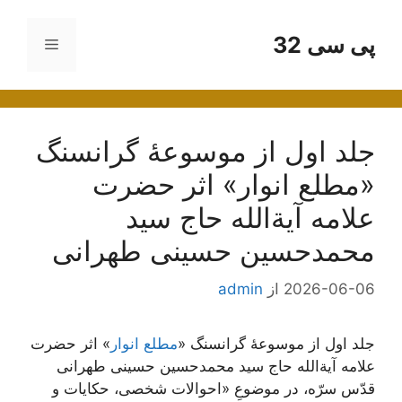
رش
ه
پی سی 32
فهرست
حتوا
جلد اول از موسوعۀ گرانسنگ
«مطلع انوار» اثر حضرت
علامه آیة‌الله حاج سید
محمدحسین حسینی طهرانی
2026-06-06
از
admin
جلد اول از موسوعۀ گرانسنگ «
مطلع انوار
» اثر حضرت
علامه آیة‌الله حاج سید محمدحسین حسینی طهرانی
قدّس سرّه، در موضوعِ «احوالات شخصی، حکایات و