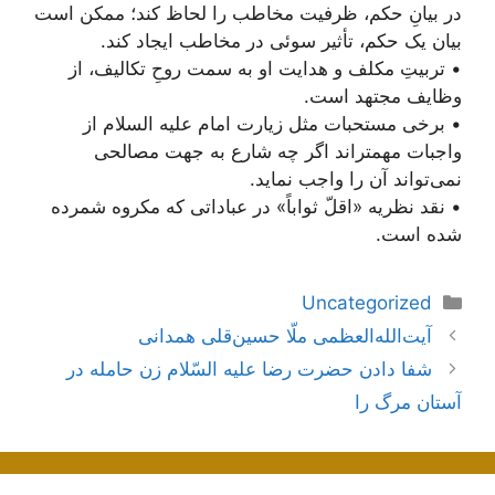
در بیانِ حکم، ظرفیت مخاطب را لحاظ کند؛ ممکن است
بیان یک حکم، تأثیر سوئی در مخاطب ایجاد کند.
• تربیتِ مکلف و هدایت او به سمت روحِ تکالیف، از
وظایف مجتهد است.
• برخی مستحبات مثل زیارت امام علیه السلام از
واجبات مهمتر‌اند اگر چه شارع به جهت مصالحی
نمی‌تواند آن را واجب نماید.
• نقد نظریه «اقلّ ثواباً» در عباداتی که مکروه شمرده
شده است.
دسته‌ها
Uncategorized
ناوبری
آیت‌الله‌العظمی ملّا حسین‌قلی همدانی
نوشته‌ها
شفا دادن حضرت رضا عليه السّلام زن حامله در
آستان مرگ را