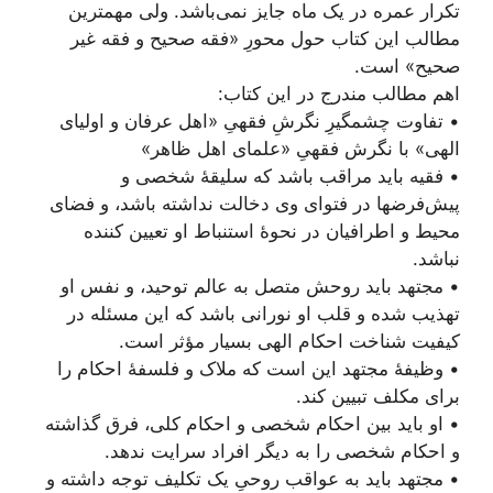
تکرار عمره در یک ماه جایز نمی‌باشد. ولی مهمترین
مطالب این کتاب حول محورِ «فقه صحیح و فقه غیر
صحیح» است.
اهم مطالب مندرج در این کتاب:
• تفاوت چشمگیرِ نگرشِ فقهیِ «اهل عرفان و اولیای
الهی» با نگرش فقهیِ «علمای اهل ظاهر»
• فقیه باید مراقب باشد که سلیقۀ شخصی و
پیش‌فرضها در فتوای وی دخالت نداشته باشد، و فضای
محیط و اطرافیان در نحوۀ استنباط او تعیین کننده
نباشد.
• مجتهد باید روحش متصل به عالم توحید، و نفس او
تهذیب شده و قلب او نورانی باشد که این مسئله در
کیفیت شناخت احکام الهی بسیار مؤثر است.
• وظیفۀ مجتهد این است که ملاک و فلسفۀ احکام را
برای مکلف تبیین کند.
• او باید بین احکام شخصی و احکام کلی، فرق گذاشته
و احکام شخصی را به دیگر افراد سرایت ندهد.
• مجتهد باید به عواقب روحیِ یک تکلیف توجه داشته و