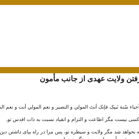
رفتن ولایت عهدی از جانب مأمون
ينک و أحياء سُنة نَبيک فإنک أنتَ المولي و النصير و نعم المولي أنت و نعم ال
 کسی نیست مگر اطاعت و التزام و انقیاد نسبت به ذات اقدس تو.
ه نخواهد شد مگر ولایت و سیطره تو، پس مرا در راه بپای داشتن دین 
 روش و آیین پیامبرت دستگیری نما.