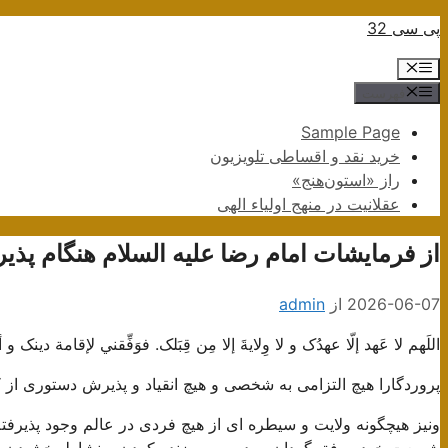
پرش
پی سی 32
به
فهرست
محتوا
فهرست
Sample Page
خرید نقد و اقساطی تلویزیون
راز «استون‌هنج»
عقلانیت در منهج اولیاء الهی
از فرمایشات امام رضا علیه السلام هنگام پذی
2026-06-07
از
admin
اللَهم لا عَهد إلّا عهدُک و لا وِلايةَ إلا مِن قِبَلک. فوَفِّقني لإقامة د
پروردگارا هیچ التزامی به شخصی و هیچ انقیاد و پذیرش دستوری از
ونیز هیچگونه ولایت و سیطره ای از هیچ فردی در عالم وجود پذیرفت
شریعت خود موفق گردان. و در مسیر زنده کردن و نشاط بخشیدن به