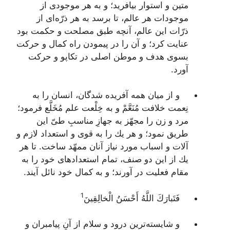
متین و استوار بیافرید؛ و به هر موجودى از
موجودات هر عالم، تا برسد به هر ذرّه‌اى از
ذرّات این عالم، آنچه طبق مصلحت و حكمت بود
عنایت كرد؛ و آن را در پیمودن راه كمال و حركت
بسوى هدف و موطن اصلى در تكاپو و حركت
آورد.
و از میان همه آفریده شدگان، انسان را به
نِعمت خلافت مُنَعَّمْ و به خِلْعت علم مُخَلَّع فرمود؛
مرد و زن را مجهّز به جهازِ مناسبِ طىّ این
طریق نمود؛ و هر یك را به قوى‌ و استعداد لازم و
آلات و اسباب مورد نیاز آنان ممهّد ساخت. تا هر
یك از این دو صنف، تمام استعدادهاى خود را به
مقام فعلیت در آورند؛ و به كمال خود نائل آیند.
1
فَتَبارَكَ اللَّهُ أَحْسَنُ الْخالِقِينَ‌
و شایسته‌ترین درود و سلام از آنِ پیامبران و