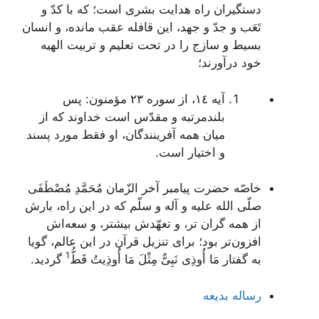
دستگیران راه هدایت بشرى است؛ كه با كدّ و
تَعَب و جدّ و جهد، این قافله عقب مانده، و انسان
بسیط و سازج را در تحت تعلیم و تربیت الهیه
خود درآورند؛
آيه ١٤، از سوره ٢٣ مؤمنون: پس
بلندمرتبه و مقدّس است خداوند که از
ميان همه آفرينندگان، او فقط مورد پسند
و اختيار است.
خاصّه حضرت پیامبر آخر الزّمان مُحَمَّدِ مُصْطَفَى
صلّى الله علیه و آله و سلّم كه در این راه، بارش
از همه گران تر، و تعهّدش بیشتر، و سعه‌اش
افزون‌تر بود؛ براى تنزیل قرآن در این عالم، گویا
1
به
گفتار مَا أُوذِى نَبِىٌّ مِثْلَ مَا أُوذِیتُ قَطُّ
گردید.
رساله بدیعه