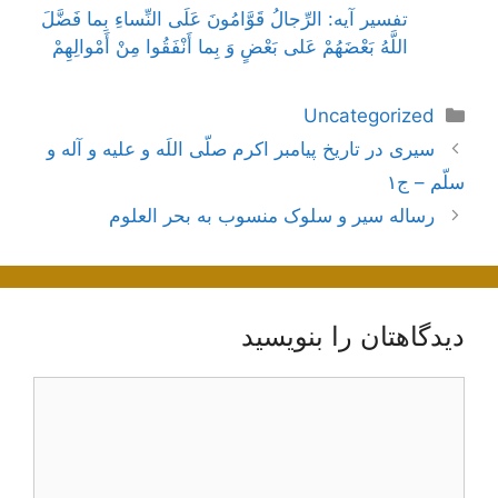
تفسیر آیه: الرِّجالُ قَوَّامُونَ عَلَى النِّساءِ بِما فَضَّلَ
اللَّهُ بَعْضَهُمْ عَلى‌ بَعْضٍ وَ بِما أَنْفَقُوا مِنْ أَمْوالِهِمْ‌
دسته‌ها
Uncategorized
ناوبری
سیری در تاریخ پیامبر اکرم صلّی اللَه و علیه و آله و
نوشته‌ها
سلّم – ج۱
رساله سیر و سلوک منسوب به بحر العلوم
دیدگاهتان را بنویسید
دیدگاه