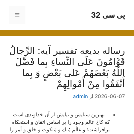
رش
ه
پی سی 32
فهرست
حتوا
رساله بدیعه تفسیر آیه: الرِّجالُ
قَوَّامُونَ عَلَى النِّساءِ بِما فَضَّلَ
اللَّهُ بَعْضَهُمْ عَلى‌ بَعْضٍ وَ بِما
أَنْفَقُوا مِنْ أَمْوالِهِمْ‌
2026-06-07
از
admin
بهترین ستایش و نیایش از آن خداوندى است
كه كاخ عالم وجود را بر اساس اتقان و استحكام
برافراشت؛ و عالَم مُلك و مَلكوت و خلق و أمر را