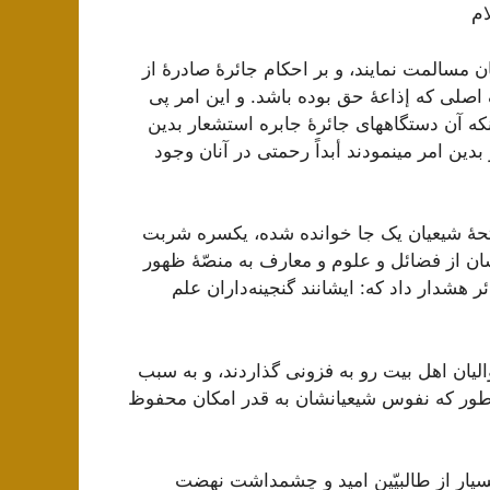
ام
نان‌ مسالمت‌ نمايند، و بر احکام‌ جائرۀ صادرۀ از
 اصلی که‌ إذاعۀ حق‌ بوده‌ باشد. و اين‌ امر پی
آنکه‌ آن‌ دستگاههای جائرۀ جابره‌ استشعار بدين‌
بدين‌ امر مینمودند أبداً رحمتی در آنان‌ وجود
فاتحۀ شيعيان‌ يک جا خوانده‌ شده‌، يکسره‌ شربت‌
ان‌ از فضائل‌ و علوم‌ و معارف‌ به‌ منصّۀ ظهور
 هشدار داد که‌: ايشانند گنجينه‌داران‌ علم‌
واليان‌ اهل‌ بيت‌ رو به‌ فزونی گذاردند، و به‌ سبب‌
ور که‌ نفوس‌ شيعيانشان‌ به‌ قدر امکان‌ محفوظ‌
يار از طالبيّين‌ اميد و چشمداشت‌ نهضت‌