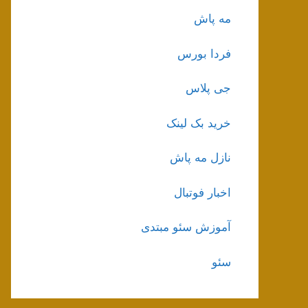
مه پاش
فردا بورس
جی پلاس
خرید بک لینک
نازل مه پاش
اخبار فوتبال
آموزش سئو مبتدی
سئو