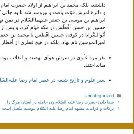
داشتند، بلکه‌ محمد بن‌ ابراهيم‌ از اولاد حضرت‌ امام‌
و دائرۀ امرش‌ قوّت‌ يافت‌ و نيرومند شد تا به‌ جائی ک
ابراهيم‌ بن‌ موسی بن‌ جعفر عليهما‌السّلام در يمن‌ نه
حسين‌ بن‌ حسن أفْطَس‌ در مکه‌ قيام‌ کرد، و پس‌ از م
أبُوالسَّرايا در کوفه‌، حسين‌ افْطَس‌ با محمد بن‌ جعفر 
اميرالمومنين‌ نام‌ نهاد. بلکه‌ در هيچ‌ قطری از أقطار 
نفر مرد عَلَوی در سرش‌ هوای نهضت‌ و انقلاب‌ بود، و
میانداختند.
سير علوم‌ و تاريخ‌ شيعه‌ در عصر امام‌ رضا عليه‌السّل
دسته‌ها
Uncategorized
ناوبری
شفا دادن حضرت رضا عليه السّلام زن حامله در آستان مرگ را
نوشته‌ها
بركات‌ و كرامات‌ مشهد امام‌ رضا عليه‌ السّلام‌ پيوسته‌ متّصل‌ است‌